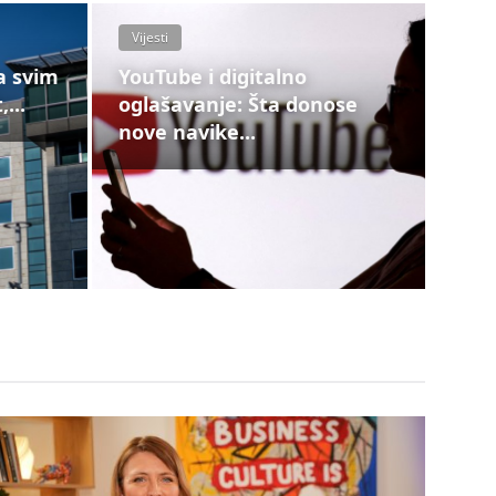
Vijesti
a svim
YouTube i digitalno
...
oglašavanje: Šta donose
nove navike...