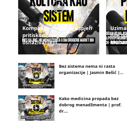
Kompanije ne grade uspjeh
Uziman
pritiskom, nego
nije p
osnaživanjem...
Muham
Bez sistema nema ni rasta
organizacije | Jasmin Bešić |...
Kako medicina propada bez
dobrog menadžmenta | prof.
dr....