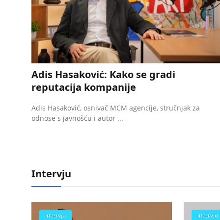
Adis Hasaković: Kako se gradi
reputacija kompanije
Adis Hasaković, osnivač MCM agencije, stručnjak za
odnose s javnošću i autor ...
Intervju
Intervju
Intervju