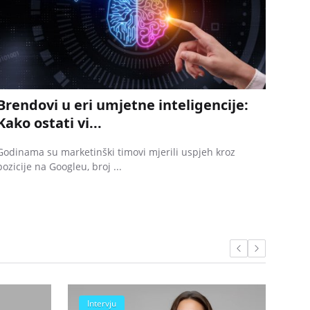
Brendovi u eri umjetne inteligencije:
Kako ostati vi...
Godinama su marketinški timovi mjerili uspjeh kroz
pozicije na Googleu, broj ...
Intervju
In