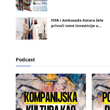
FIPA i Ambasada Katara žele
privući nove investicije u...
Podcast