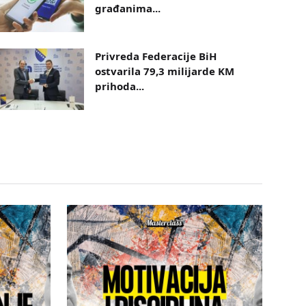
građanima...
Privreda Federacije BiH
ostvarila 79,3 milijarde KM
prihoda...