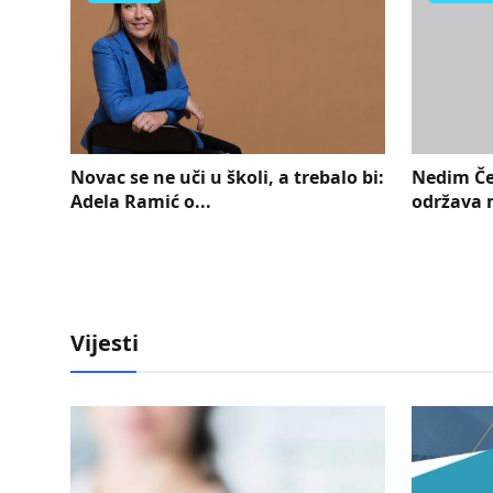
ne
Novac se ne uči u školi, a trebalo bi:
Nedim Če
Adela Ramić o...
održava m
Vijesti