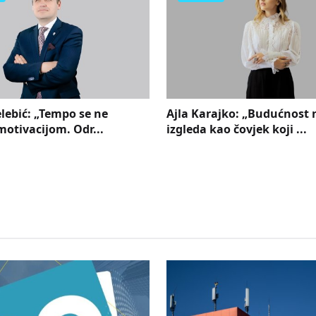
lebić: „Tempo se ne
Ajla Karajko: „Budućnost 
otivacijom. Odr...
izgleda kao čovjek koji ...