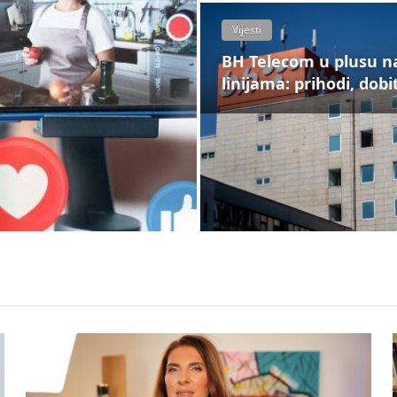
Vijesti
BH Telecom u plusu n
linijama: prihodi, dobit,