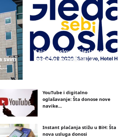
Sajam poslova "Gledaj sebi
a svim
posla" u septembru u
,...
Sarajevu...
YouTube i digitalno
oglašavanje: Šta donose nove
navike...
Instant plaćanja stižu u BiH: Šta
nova usluga donosi