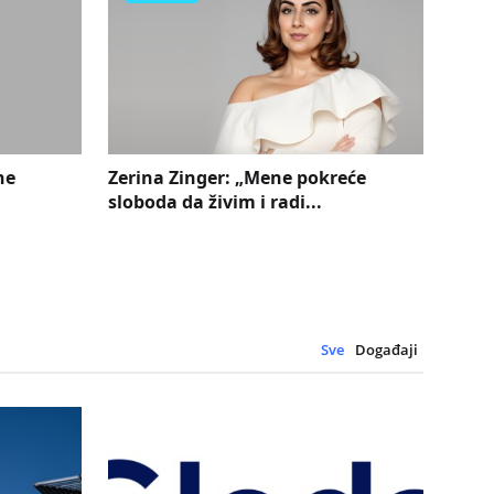
ne
Zerina Zinger: „Mene pokreće
Anel
sloboda da živim i radi...
odluk
Sve
Događaji