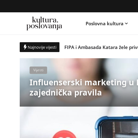
Poslovna kultura
Sarajevo će u oktobru okupiti tur
FIPA i Ambasada Katara žele priv
Najnovije vijesti
Privreda Federacije BiH ostvarila
Solarna energija postaje dostupn
Vijesti
Svaka boca vrijedi: Počinje četvr
ed
Influenserski marketing u 
PMI Bosna i Hercegovina: Projek
zajednička pravila
Sarajevo će u oktobru okupiti tur