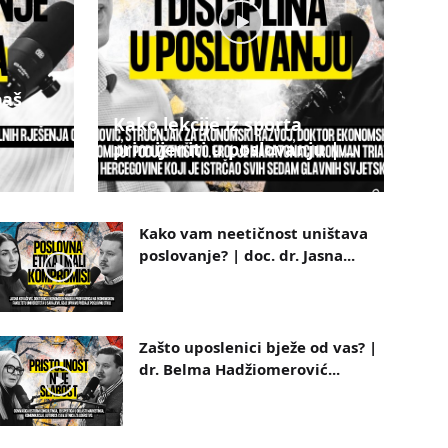
baš
|
Kako lekcije iz sporta
primijeniti u poslovanju |...
Kako vam neetičnost uništava
poslovanje? | doc. dr. Jasna...
Zašto uposlenici bježe od vas? |
dr. Belma Hadžiomerović...