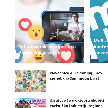
MoBizz
Influenserski marketing u
konfer
Evropi dobija zajednička...
inovac
Novčanice eura dobijaju novi
izgled: građani mogu birati...
Sarajevo će u oktobru okupiti
turističku industriju regiona...