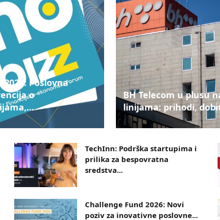
 2026: Poslovna
encija o
BH Telecom u plusu n
ijama,...
linijama: prihodi, dobit
TechInn: Podrška startupima i
prilika za bespovratna
sredstva...
Challenge Fund 2026: Novi
poziv za inovativne poslovne...