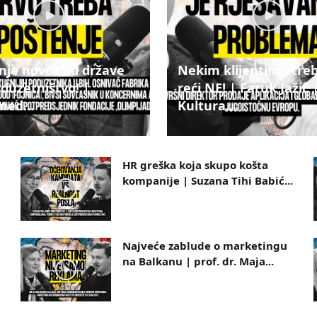
je novca od države
Nekim klijentima tre
oduzetništvo! |
reći NE! | Faruk Jažić 
ed...
Kultura...
HR greška koja skupo košta
kompanije | Suzana Tihi Babić...
Najveće zablude o marketingu
na Balkanu | prof. dr. Maja...