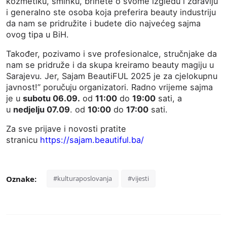
kozmetiku, šminku, brinete o svome izgledu i zdravlju
i generalno ste osoba koja preferira beauty industriju
da nam se pridružite i budete dio najvećeg sajma
ovog tipa u BiH.
Također, pozivamo i sve profesionalce, stručnjake da
nam se pridruže i da skupa kreiramo beauty magiju u
Sarajevu. Jer, Sajam BeautiFUL 2025 je za cjelokupnu
javnost!” poručuju organizatori.
Radno vrijeme sajma
je u
subotu 06.09.
od
11:00
do
19:00
sati, a
u
nedjelju 07.09
. od
10:00
do
17:00
sati.
Za sve prijave i novosti pratite
stranicu
https://sajam.beautiful.ba/
Oznake:
#kulturaposlovanja
#vijesti