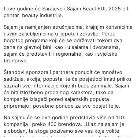
I ove godine će Sarajevo i Sajam BeautiFUL 2025 biti
centar
beauty industrije.
Sajam je namijenjen stručnjacima, krajnjim korisnicima
i svim zaljubljenicima u ljepotu i zdravlje. Pored
bogatog programa koji će se održavati tokom dva
dana na glavnoj bini, kao i u salama i dvoranama,
sajam će predstaviti i regionalne, kao i svjetske
brendove.
Štandovi sponzora i partnera ponudit će mnoštvo
sadržaja, akcija, popusta, te će posjetioci imati priliku
saznati sve informacije koje ih budu zanimale.
Sajam
će biti izložbeno prodajnog karaktera, tako da
kompanije izlagači pored sajamskih popusta
pripremaju i posebne ponude za sve posjetitelje.
Na sajmu će se ove godine predstaviti više od 110
kompanija i preko 400 brendova. „Ulaz na sajam je
slobodan, te stoga pozivamo sve vas koje volite