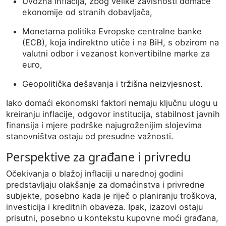
Uvozna
inflacija,
zbog
velike
zavisnosti
domaće
ekonomije
od
stranih
dobavljača,
Monetarna
politika
Evropske
centralne
banke
(
ECB),
koja
indirektno
utiče
i
na
BiH,
s
obzirom
na
valutni
odbor
i
vezanost
konvertibilne
marke
za
euro,
Geopolitička
dešavanja
i
tržišna
neizvjesnost.
Iako
domaći
ekonomski
faktori
nemaju
ključnu
ulogu
u
kreiranju
inflacije,
odgovor
institucija,
stabilnost
javnih
finansija
i
mjere
podrške
najugroženijim
slojevima
stanovništva
ostaju
od
presudne
važnosti.
Perspektive
za
građane
i
privredu
Očekivanja
o
blažoj
inflaciji
u
narednoj
godini
predstavljaju
olakšanje
za
domaćinstva
i
privredne
subjekte,
posebno
kada
je
riječ
o
planiranju
troškova,
investicija
i
kreditnih
obaveza.
Ipak,
izazovi
ostaju
prisutni,
posebno
u
kontekstu
kupovne
moći
građana,