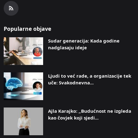
Popularne objave
Sudar generacija: Kada godine
nadglasaju ideje
Ljudi to već rade, a organizacije tek
uče: Svakodnevna...
Ajla Karajko: „Budućnost ne izgleda
kao čovjek koji sjedi...