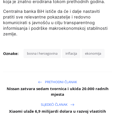
koja
je
znatno
erodirana
tokom
prethodnih
godina.
Centralna
banka
BiH
ističe
da
će
i
dalje
nastaviti
pratiti
sve
relevantne
pokazatelje
i
redovno
komunicirati
s
javnošću
u
cilju
transparentnog
informisanja
i
podrške
makroekonomskoj
stabilnosti
zemlje.
Oznake:
bosna i hercegovina
inflacija
ekonomija
PRETHODNI ČLANAK
Nissan zatvara sedam tvornica i ukida 20.000 radnih
mjesta
SLJEDEĆI ČLANAK
Xiaomi ulaže 6,9 milijardi dolara u razvoj vlastitih