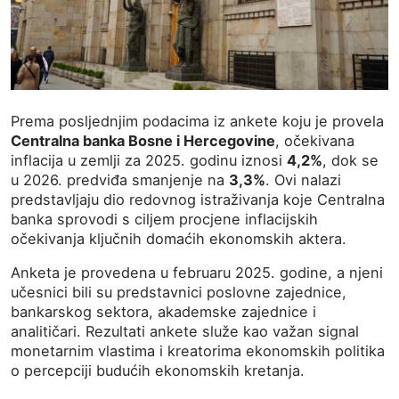
Prema
posljednjim
podacima
iz
ankete
koju
je
provela
Centralna
banka
Bosne
i
Hercegovine
,
očekivana
inflacija
u
zemlji
za
2025.
godinu
iznosi
4,2%
,
dok
se
u
2026.
predviđa
smanjenje
na
3,3%
.
Ovi
nalazi
predstavljaju
dio
redovnog
istraživanja
koje
Centralna
banka
sprovodi
s
ciljem
procjene
inflacijskih
očekivanja
ključnih
domaćih
ekonomskih
aktera.
Anketa
je
provedena
u
februaru
2025.
godine,
a
njeni
učesnici
bili
su
predstavnici
poslovne
zajednice,
bankarskog
sektora,
akademske
zajednice
i
analitičari.
Rezultati
ankete
služe
kao
važan
signal
monetarnim
vlastima
i
kreatorima
ekonomskih
politika
o
percepciji
budućih
ekonomskih
kretanja.