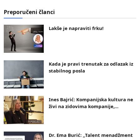
Preporučeni članci
Lakše je napraviti frku!
Kada je pravi trenutak za odlazak iz
stabilnog posla
Ines Bajrić: Kompanijska kultura ne
živi na zidovima kompanije,...
Dr. Ema Burić: „Talent menadžment