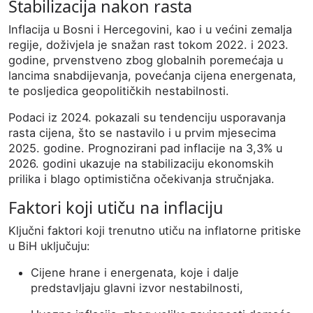
Stabilizacija
nakon
rasta
Inflacija
u
Bosni
i
Hercegovini,
kao
i
u
većini
zemalja
regije,
doživjela
je
snažan
rast
tokom
2022.
i
2023.
godine,
prvenstveno
zbog
globalnih
poremećaja
u
lancima
snabdijevanja,
povećanja
cijena
energenata,
te
posljedica
geopolitičkih
nestabilnosti.
Podaci
iz
2024.
pokazali
su
tendenciju
usporavanja
rasta
cijena,
što
se
nastavilo
i
u
prvim
mjesecima
2025.
godine.
Prognozirani
pad
inflacije
na
3,3%
u
2026.
godini
ukazuje
na
stabilizaciju
ekonomskih
prilika
i
blago
optimistična
očekivanja
stručnjaka.
Faktori
koji
utiču
na
inflaciju
Ključni
faktori
koji
trenutno
utiču
na
inflatorne
pritiske
u
BiH
uključuju:
Cijene
hrane
i
energenata,
koje
i
dalje
predstavljaju
glavni
izvor
nestabilnosti,