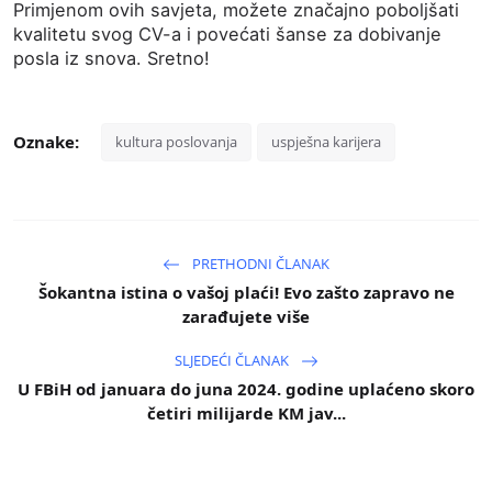
Primjenom ovih savjeta, možete značajno poboljšati
kvalitetu svog CV-a i povećati šanse za dobivanje
posla iz snova. Sretno!
Oznake:
kultura poslovanja
uspješna karijera
PRETHODNI ČLANAK
Šokantna istina o vašoj plaći! Evo zašto zapravo ne
zarađujete više
SLJEDEĆI ČLANAK
U FBiH od januara do juna 2024. godine uplaćeno skoro
četiri milijarde KM jav...