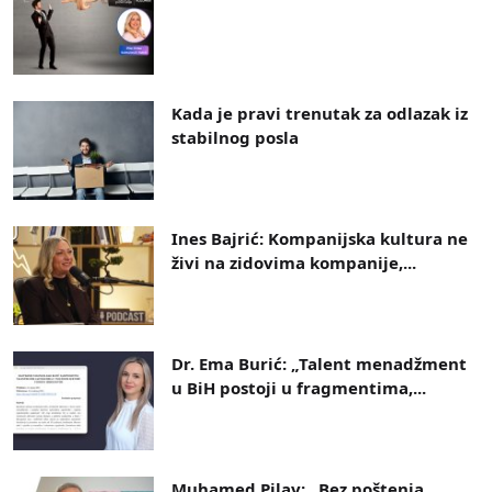
Kada je pravi trenutak za odlazak iz
stabilnog posla
Ines Bajrić: Kompanijska kultura ne
živi na zidovima kompanije,...
Dr. Ema Burić: „Talent menadžment
u BiH postoji u fragmentima,...
Muhamed Pilav: „Bez poštenja,