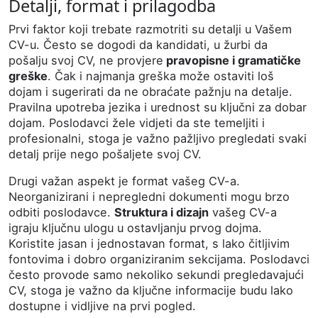
Detalji, format i prilagodba
Prvi faktor koji trebate razmotriti su detalji u Vašem
CV-u. Često se dogodi da kandidati, u žurbi da
pošalju svoj CV, ne provjere
pravopisne i gramatičke
greške
. Čak i najmanja greška može ostaviti loš
dojam i sugerirati da ne obraćate pažnju na detalje.
Pravilna upotreba jezika i urednost su ključni za dobar
dojam. Poslodavci žele vidjeti da ste temeljiti i
profesionalni, stoga je važno pažljivo pregledati svaki
detalj prije nego pošaljete svoj CV.
Drugi važan aspekt je format vašeg CV-a.
Neorganizirani i nepregledni dokumenti mogu brzo
odbiti poslodavce.
Struktura i dizajn
vašeg CV-a
igraju ključnu ulogu u ostavljanju prvog dojma.
Koristite jasan i jednostavan format, s lako čitljivim
fontovima i dobro organiziranim sekcijama. Poslodavci
često provode samo nekoliko sekundi pregledavajući
CV, stoga je važno da ključne informacije budu lako
dostupne i vidljive na prvi pogled.