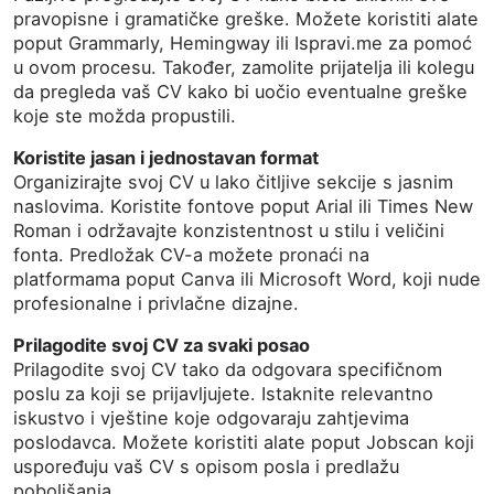
pravopisne i gramatičke greške. Možete koristiti alate
poput Grammarly, Hemingway ili Ispravi.me za pomoć
u ovom procesu. Također, zamolite prijatelja ili kolegu
da pregleda vaš CV kako bi uočio eventualne greške
koje ste možda propustili.
Koristite jasan i jednostavan format
Organizirajte svoj CV u lako čitljive sekcije s jasnim
naslovima. Koristite fontove poput Arial ili Times New
Roman i održavajte konzistentnost u stilu i veličini
fonta. Predložak CV-a možete pronaći na
platformama poput Canva ili Microsoft Word, koji nude
profesionalne i privlačne dizajne.
Prilagodite svoj CV za svaki posao
Prilagodite svoj CV tako da odgovara specifičnom
poslu za koji se prijavljujete. Istaknite relevantno
iskustvo i vještine koje odgovaraju zahtjevima
poslodavca. Možete koristiti alate poput Jobscan koji
uspoređuju vaš CV s opisom posla i predlažu
poboljšanja.