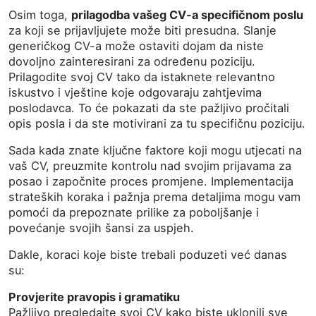
Osim toga,
prilagodba vašeg CV-a specifičnom poslu
za koji se prijavljujete može biti presudna. Slanje
generičkog CV-a može ostaviti dojam da niste
dovoljno zainteresirani za određenu poziciju.
Prilagodite svoj CV tako da istaknete relevantno
iskustvo i vještine koje odgovaraju zahtjevima
poslodavca. To će pokazati da ste pažljivo pročitali
opis posla i da ste motivirani za tu specifičnu poziciju.
Sada kada znate ključne faktore koji mogu utjecati na
vaš CV, preuzmite kontrolu nad svojim prijavama za
posao i započnite proces promjene. Implementacija
strateških koraka i pažnja prema detaljima mogu vam
pomoći da prepoznate prilike za poboljšanje i
povećanje svojih šansi za uspjeh.
Dakle, koraci koje biste trebali poduzeti već danas
su:
Provjerite pravopis i gramatiku
Pažljivo pregledajte svoj CV kako biste uklonili sve