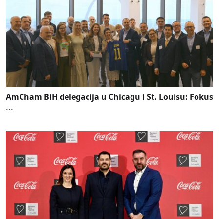
AmCham BiH delegacija u Chicagu i St. Louisu: Fokus
...