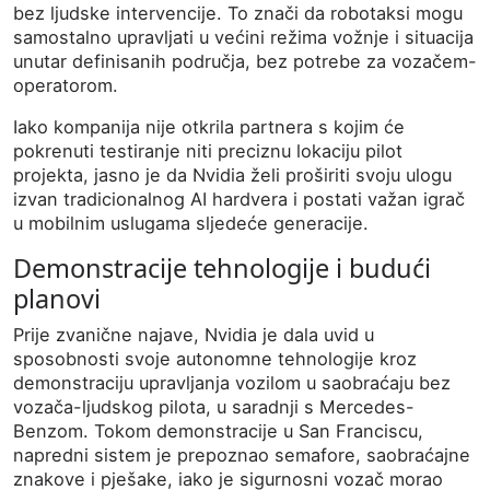
bez ljudske intervencije. To znači da robotaksi mogu
samostalno upravljati u većini režima vožnje i situacija
unutar definisanih područja, bez potrebe za vozačem-
operatorom.
Iako kompanija nije otkrila partnera s kojim će
pokrenuti testiranje niti preciznu lokaciju pilot
projekta, jasno je da Nvidia želi proširiti svoju ulogu
izvan tradicionalnog AI hardvera i postati važan igrač
u mobilnim uslugama sljedeće generacije.
Demonstracije tehnologije i budući
planovi
Prije zvanične najave, Nvidia je dala uvid u
sposobnosti svoje autonomne tehnologije kroz
demonstraciju upravljanja vozilom u saobraćaju bez
vozača-ljudskog pilota, u saradnji s Mercedes-
Benzom. Tokom demonstracije u San Franciscu,
napredni sistem je prepoznao semafore, saobraćajne
znakove i pješake, iako je sigurnosni vozač morao