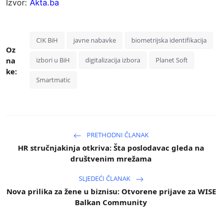
Izvor:
Akta.ba
CIK BiH
javne nabavke
biometrijska identifikacija
Oz
na
izbori u BiH
digitalizacija izbora
Planet Soft
ke:
Smartmatic
PRETHODNI ČLANAK
HR stručnjakinja otkriva: Šta poslodavac gleda na
društvenim mrežama
SLJEDEĆI ČLANAK
Nova prilika za žene u biznisu: Otvorene prijave za WISE
Balkan Community