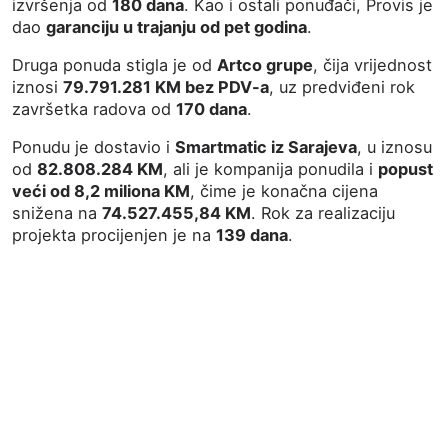
izvršenja od
180 dana
. Kao i ostali ponuđači, Provis je
dao
garanciju u trajanju od pet godina
.
Druga ponuda stigla je od
Artco grupe
, čija vrijednost
iznosi
79.791.281 KM bez PDV-a
, uz predviđeni rok
završetka radova od
170 dana
.
Ponudu je dostavio i
Smartmatic iz Sarajeva
, u iznosu
od
82.808.284 KM
, ali je kompanija ponudila i
popust
veći od 8,2 miliona KM
, čime je konačna cijena
snižena na
74.527.455,84 KM
. Rok za realizaciju
projekta procijenjen je na
139 dana
.