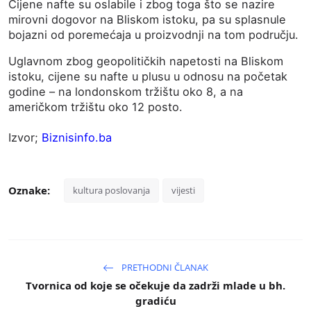
Cijene nafte su oslabile i zbog toga što se nazire
mirovni dogovor na Bliskom istoku, pa su splasnule
bojazni od poremećaja u proizvodnji na tom području.
Uglavnom zbog geopolitičkih napetosti na Bliskom
istoku, cijene su nafte u plusu u odnosu na početak
godine – na londonskom tržištu oko 8, a na
američkom tržištu oko 12 posto.
Izvor;
Biznisinfo.ba
Oznake:
kultura poslovanja
vijesti
PRETHODNI ČLANAK
Tvornica od koje se očekuje da zadrži mlade u bh.
gradiću