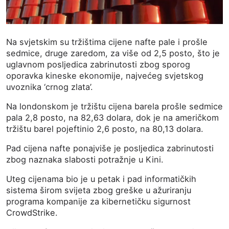
Na svjetskim su tržištima cijene nafte pale i prošle
sedmice, druge zaredom, za više od 2,5 posto, što je
uglavnom posljedica zabrinutosti zbog sporog
oporavka kineske ekonomije, najvećeg svjetskog
uvoznika ‘crnog zlata’.
Na londonskom je tržištu cijena barela prošle sedmice
pala 2,8 posto, na 82,63 dolara, dok je na američkom
tržištu barel pojeftinio 2,6 posto, na 80,13 dolara.
Pad cijena nafte ponajviše je posljedica zabrinutosti
zbog naznaka slabosti potražnje u Kini.
Uteg cijenama bio je u petak i pad informatičkih
sistema širom svijeta zbog greške u ažuriranju
programa kompanije za kibernetičku sigurnost
CrowdStrike.